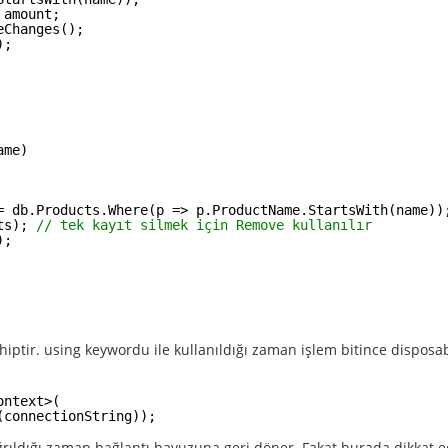
 amount;
eChanges();
);
ame)
= db.Products.Where(p => p.ProductName.StartsWith(name))
ts); 
// tek kayıt silmek için Remove kullanılır
);
ahiptir. using keywordu ile kullanıldığı zaman işlem bitince dispos
ontext>(
(connectionString));
rıldığı zaman bağlantı havuzuna geri döner. Fakat burada dikkat 