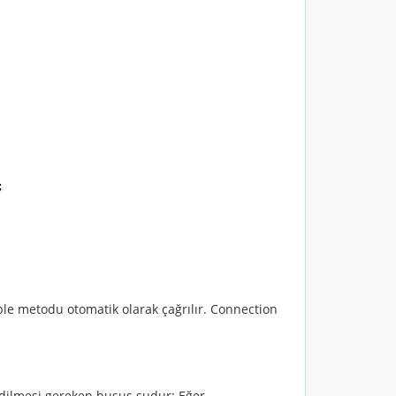
;
able metodu otomatik olarak çağrılır. Connection
edilmesi gereken husus şudur: Eğer