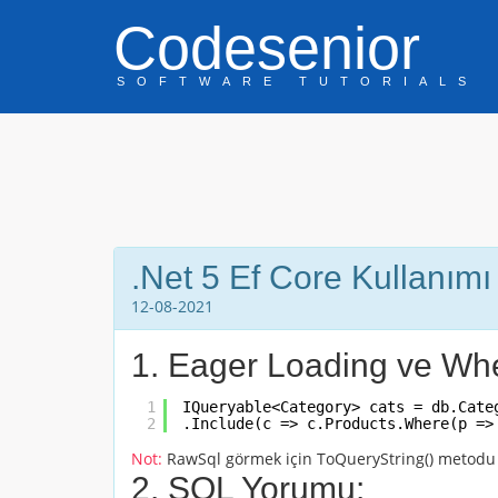
Codesenior
SOFTWARE TUTORIALS
.Net 5 Ef Core Kullanımı
12-08-2021
1. Eager Loading ve Whe
1
IQueryable<Category> cats = db.Cate
2
.Include(c => c.Products.Where(p =>
Not:
RawSql görmek için
ToQueryString()
metodu k
2. SQL Yorumu: