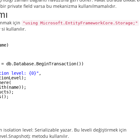
bir private field varsa bu mekanizma kullanılmamalıdır.
mı
lanmak için
"using Microsoft.EntityFrameworkCore.Storage;"
i kullanılır.
ame)
 = db.Database.BeginTransaction())
tion level: {0}"
,
tionLevel);
here(
ith(name));
ucts);
s();
isolation level: Serializable yazar. Bu leveli değiştirmek için
evel.Snapshot)
; metodu kullanılır.