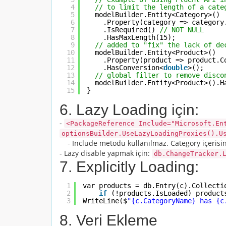
4
// to limit the length of a cate
5
modelBuilder.Entity<Category>()
6
.Property(category => category
7
.IsRequired() 
// NOT NULL
8
.HasMaxLength(15);
9
// added to "fix" the lack of de
10
modelBuilder.Entity<Product>()
11
.Property(product => product.C
12
.HasConversion<
double
>();
13
// global filter to remove disco
14
modelBuilder.Entity<Product>().H
15
}
6. Lazy Loading için:
-
<PackageReference Include="Microsoft.En
optionsBuilder.UseLazyLoadingProxies().U
- Include metodu kullanılmaz. Category içerisind
- Lazy disable yapmak için:
db.ChangeTracker.
7. Explicitly Loading:
1
var products = db.Entry(c).Collecti
2
if
(!products.IsLoaded) product
3
WriteLine($
"{c.CategoryName} has {c
8. Veri Ekleme