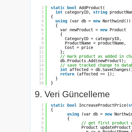
1
static
bool
AddProduct(
2
int
categoryID, 
string
productNa
3
{
4
using
(var db = 
new
Northwind())
5
{
6
var newProduct = 
new
Product
7
{
8
CategoryID = categoryID, 
9
ProductName = productName, 
10
Cost = price
11
};
12
// mark product as added in ch
13
db.Products.Add(newProduct);
14
// save tracked change to data
15
int
affected = db.SaveChanges(
16
return
(affected == 1);
17
}
18
}
9. Veri Güncelleme
1
static
bool
IncreaseProductPrice(
s
2
{
3
using
(var db = 
new
Northwi
4
{
5
// get first product 
6
Product updateProduct
7
p => p.ProductName.