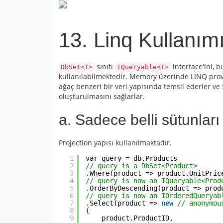
13. Linq Kullanım
sınıfı
interface'ini, b
DbSet<T>
IQueryable<T>
kullanılabilmektedir. Memory üzerinde LINQ provi
ağaç benzeri bir veri yapısında temsil ederler ve S
oluşturulmasını sağlarlar.
a. Sadece belli sütunlar
Projection yapısı kullanılmaktadır.
1
var query = db.Products
2
// query is a DbSet<Product>
3
.Where(product => product.UnitPric
4
// query is now an IQueryable<Prod
5
.OrderByDescending(product => prod
6
// query is now an IOrderedQueryab
7
.Select(product => 
new
// anonymou
8
{
9
product.ProductID, 