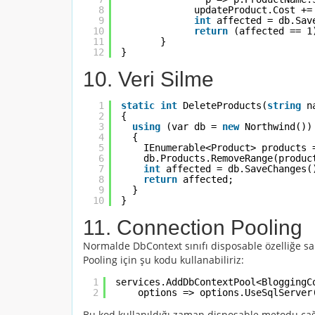
8
updateProduct.Cost +=
9
int
affected = db.Sav
10
return
(affected == 1
11
}
12
}
10. Veri Silme
1
static
int
DeleteProducts(
string
n
2
{
3
using
(var db = 
new
Northwind())
4
{
5
IEnumerable<Product> products 
6
db.Products.RemoveRange(produc
7
int
affected = db.SaveChanges(
8
return
affected;
9
}
10
}
11. Connection Pooling
Normalde
DbContext
sınıfı disposable özelliğe s
Pooling için şu kodu kullanabiliriz:
1
services.AddDbContextPool<BloggingC
2
options => options.UseSqlServer
Bu kod kullanıldığı zaman disposable metodu çağ