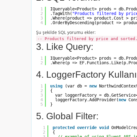
1
IQueryable<Product> prods = db.Prod
2
.TagWith(
"Products filtered by pric
3
.Where(product => product.Cost > pr
4
.OrderByDescending(product => produ
Şu şekilde SQL yorumu ekler:
-- Products filtered by price and sorted
3. Like Query:
1
IQueryable<Product> prods = db.Prod
2
.Where(p => EF.Functions.Like(p.Pro
4. LoggerFactory Kullan
1
using
(var db = 
new
NorthwindContex
2
{
3
var loggerFactory = db.GetService
4
loggerFactory.AddProvider(
new
Con
5
}
5. Global Filter:
1
protected
override
void
OnModelCre
2
{
3
// example of using Fluent API i