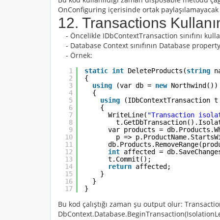
OnConfiguring içerisinde ortak paylaşılamayacak 
12. Transactions Kullanı
- Öncelikle
IDbContextTransaction
sınıfını kul
- Database
Context
sınıfının Database property s
- Örnek:
1
static
int
DeleteProducts(
string
n
2
{
3
using
(var db = 
new
Northwind())
4
{
5
using
(IDbContextTransaction t
6
{
7
WriteLine(
"Transaction isola
8
t.GetDbTransaction().Isola
9
var products = db.Products.W
10
p => p.ProductName.StartsW
11
db.Products.RemoveRange(prod
12
int
affected = db.SaveChange
13
t.Commit();
14
return
affected;
15
}
16
}
17
}
Bu kod çalıştığı zaman şu output olur: Transaction 
DbContext.Database.BeginTransaction(IsolationL