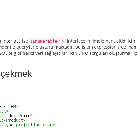
ı
u interface ise
interface'ini implement ettiği için
IEnumerable<T>
der ile query'ler oluşturulmaktadır. Bu işlem expression tree mant
QLite gibi harici veri sağlayıcıları için LINQ sorguları oluşturmak i
ı çekmek
e < 10M)
uct>
uct.UnitPrice)
le<Product>
s type projection usage