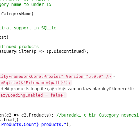
gory name to under 15
.CategoryName)
cimal support in SQLite
ost)
ntinued products
asQueryFilter(p => !p.Discontinued);
-
tityFrameworkCore.Proxies" Version="5.0.0" />
seSqlite($"Filename={path}");
eki products loop ile çağrıldığı zaman lazy olarak yüklenecektir.
LazyLoadingEnabled = false;
on(c2 => c2.Products); 
//buradaki c bir Category nesnesi
s.Load();
.Products.Count} products."
);