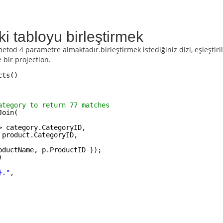
i tabloyu birleştirmek
od 4 parametre almaktadır.birleştirmek istediğiniz dizi, eşleştirilec
e bir projection.
cts()
ategory to return 77 matches 
Join(
> category.CategoryID, 
 product.CategoryID,
oductName, p.ProductID });
)
}."
,