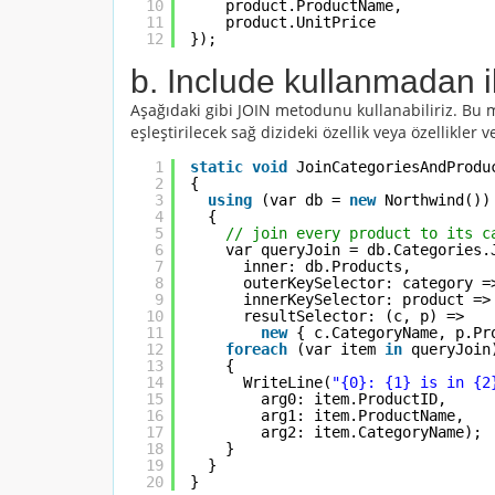
10
product.ProductName, 
11
product.UnitPrice
12
});
b. Include kullanmadan ik
Aşağıdaki gibi JOIN metodunu kullanabiliriz. Bu met
eşleştirilecek sağ dizideki özellik veya özellikler v
1
static
void
JoinCategoriesAndProdu
2
{
3
using
(var db = 
new
Northwind())
4
{
5
// join every product to its c
6
var queryJoin = db.Categories.
7
inner: db.Products,
8
outerKeySelector: category =
9
innerKeySelector: product =>
10
resultSelector: (c, p) => 
11
new
{ c.CategoryName, p.Pr
12
foreach
(var item 
in
queryJoin
13
{
14
WriteLine(
"{0}: {1} is in {2
15
arg0: item.ProductID,
16
arg1: item.ProductName,
17
arg2: item.CategoryName);
18
}
19
}
20
}