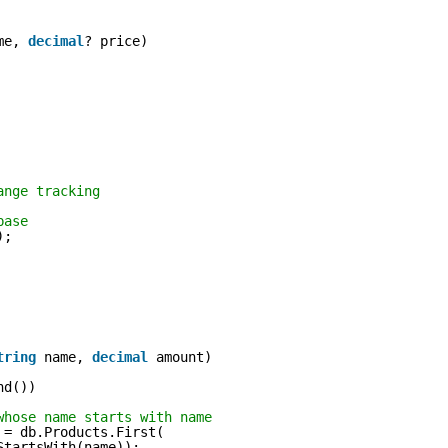
me, 
decimal
? price)
ange tracking
base 
); 
tring
name, 
decimal
amount)
nd())
whose name starts with name
 = db.Products.First(
StartsWith(name));