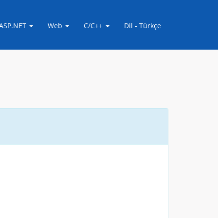
ASP.NET
Web
C/C++
Dil - Türkçe