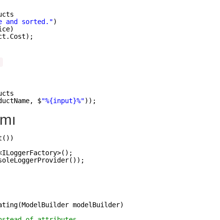
ucts
e and sorted."
)
ice)
ct.Cost);
.
ucts
ductName, $
"%{input}%"
));
ımı
t())
<ILoggerFactory>();
soleLoggerProvider());
ating(ModelBuilder modelBuilder)
nstead of attributes