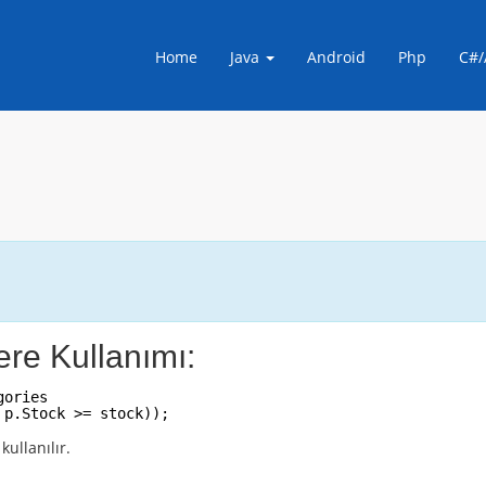
Home
Java
Android
Php
C#/
re Kullanımı:
gories
 p.Stock >= stock));
ullanılır.